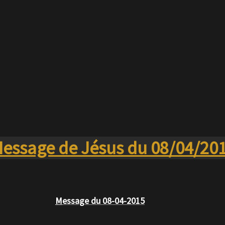
i un moment de réflexion afin de choisir ce qui sera bon pour
 la paix.
essage de Jésus du 08/04/20
M
essage
du 08-04-2015