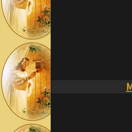
Que ce temps de carême soit pour to
Que Dieu vous bénisse et vous donne
Amen
Merci Saint Pio.
M