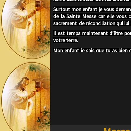
Surtout mon enfant je vous demande 
de la Sainte Messe car elle vous co
sacrement
de réconciliation qui lui
Il est temps maintenant d’être pou
votre terre.
Mon enfant je sais que tu as bien d
viendrais afin de te redonner force
Mon enfant que ma bénédiction des
de chaque jour et moi je vous béni, 
Soyez dans ma paix mes enfants je
Amen
Merci Jésus