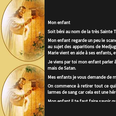
Mon enfant
Soit béni au nom de la très Sainte 
Mon enfant regarde un peu le scand
au sujet des apparitions de Medjugo
Marie vient en aide à ses enfants, et
Je viens par toi mon enfant parler à
mais de Satan.
Mes enfants je vous demande de me 
On commence à retirer tout ce qui 
larmes de sang car cela est une héré
Mon enfant il te faut faire savoir q
Il vous faut redoubler dans la prièr