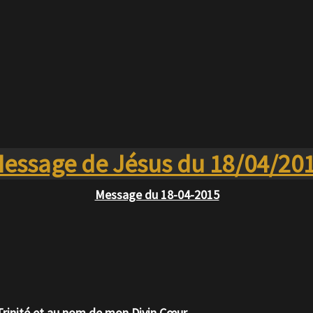
s enfants me tournent le dos. A vous mes enfants je vous de
 nom du Père, du Fils et du Saint Esprit.
e donner force et courage dans ces moments difficiles que tu 
 je suis avec chaque jour afin de te soutenir.
essage de Jésus du 18/04/20
Message du 18-04-2015
 Trinité et au nom de mon Divin Cœur.