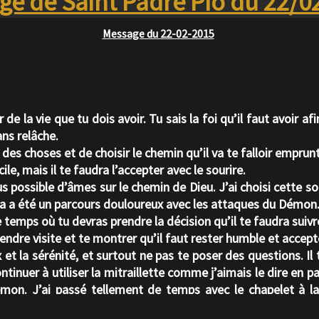
e de Saint Padre Pio du 22/0
Message du 22-02-2015
r de la vie que tu dois avoir. Tu sais la foi qu’il faut avoir af
ans relâche.
t des choses et de choisir le chemin qu’il va te falloir emprunt
e, mais il te faudra l’accepter avec le sourire.
lus possible d’âmes sur le chemin de Dieu. J’ai choisi cette s
a a été un parcours douloureux avec les attaques du Démon
temps où tu devras prendre la décision qu’il te faudra suivre
rendre visite et te montrer qu’il faut rester humble et accept
 et la sérénité, et surtout ne pas te poser des questions. Il 
continuer à utiliser la mitraillette comme j’aimais le dire en 
mon. J’ai passé tellement de temps avec le chapelet à la
ierge Marie. Il te faut faire cela, alors tu seras sous sa pro