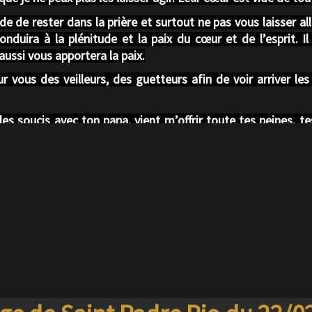
de rester dans la prière et surtout ne pas vous laisser alle
nduira à la plénitude et la paix du cœur et de l’esprit. Il 
 aussi vous apportera la paix.
r vous des veilleurs, des guetteurs afin de voir arriver le
es soucis avec ton papa, vient m’offrir toute tes peines, te
 et courage.
cende sur vous et demeure en vous. Que l’Esprit Saint te 
au nom du Père, Du Fils et du Saint Esprit.
 vous aime.