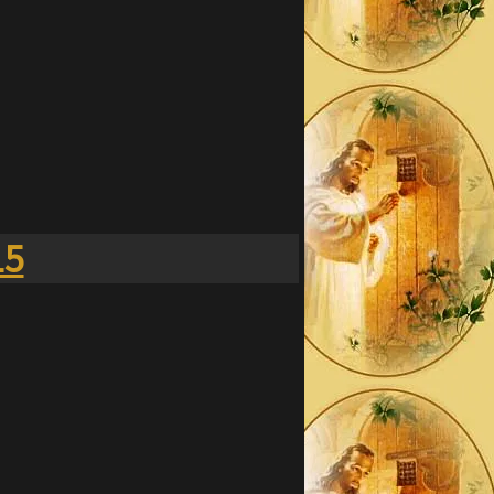
mande de me rester fidèle ainsi qu’à
as par tes souffrances.
15