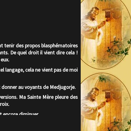
nt tenir des propos blasphématoires
. De quel droit il vient dire cela !
 eux.
tel langage, cela ne vient pas de moi
t donner au voyants de Medjugorje.
nversions. Ma Sainte Mère pleure des
roix.
nt encore diminuer.
s griffes de Satan. Il veut tous vous