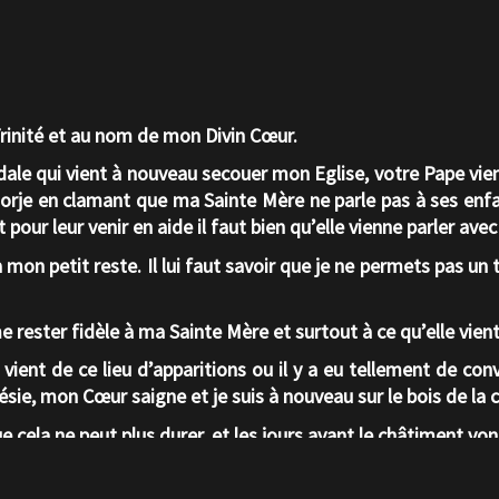
Trinité et au nom de mon Divin Cœur.
ale qui vient à nouveau secouer mon Eglise, votre Pape vie
rje en clamant que ma Sainte Mère ne parle pas à ses enfants
 pour leur venir en aide il faut bien qu’elle vienne parler avec
 mon petit reste. Il lui faut savoir que je ne permets pas un 
rester fidèle à ma Sainte Mère et surtout à ce qu’elle vien
vient de ce lieu d’apparitions ou il y a eu tellement de co
sie, mon Cœur saigne et je suis à nouveau sur le bois de la c
ue cela ne peut plus durer, et les jours avant le châtiment vo
e et rester fort dans votre foi afin de ne pas tomber dans le