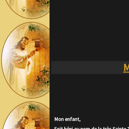
faire périr et déjà plusieurs de me
ma Sainte Mère.
Mon enfant reçoit ma bénédiction au
Que l’Esprit Saint vienne afin de t
Vas en paix mon fils je vous aime et
Amen
Merci Jésus
M
Mon enfant,
Soit béni au nom de la très Sainte