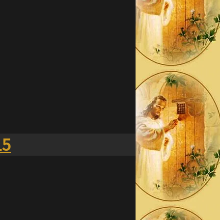
 toi et ta famille.
15